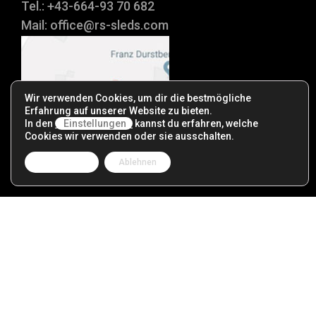
Tel.: +43-664-93 70 682
Mail:
office@rs-sleds.com
Wir verwenden Cookies, um dir die bestmögliche
Erfahrung auf unserer Website zu bieten.
In den
Einstellungen
kannst du erfahren, welche
Cookies wir verwenden oder sie ausschalten.
Zustimmen
Ablehnen
Impressum
|
Datenschutz
|
Reseller
|
Links
Copyright © 2001 - 2025 RS SLEDS. All Rights Reserved.
Designed by